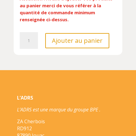
au panier merci de vous référer à la
quantité de commande minimum
renseignée ci-dessus.
quantité
Ajouter au panier
de
PUZZLE
2
FACES
2X20PCS:
BEE
IN&OUT
(31X42CM
L’ADRS
&
35.5X43CM),
L’ADRS est une marque du groupe BPE .
EN
BOITE
ZA Cherbois
FORME
RD912
19,5X26
87890 Jouac