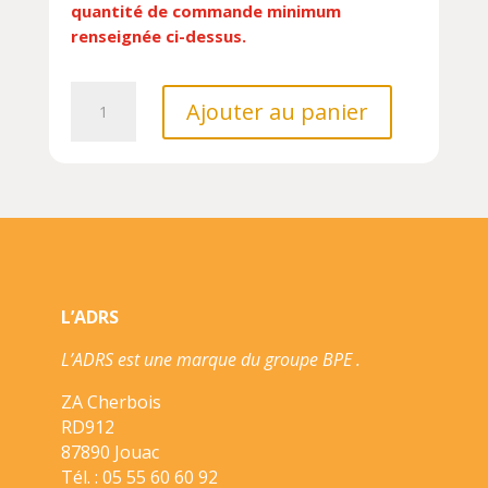
quantité de commande minimum
renseignée ci-dessus.
quantité
Ajouter au panier
de
PRODUITS
DE
BEAUTE
AU
NATUREL//AU
NATUREL/ARTEMIS/
L’ADRS
L’ADRS est une marque du groupe BPE .
ZA Cherbois
RD912
87890 Jouac
Tél. : 05 55 60 60 92