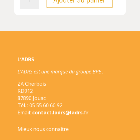
Ajouter au panier
de
PREHISTORIC
RICK,
TOME
01/1/BD
KIDS
PREHISTORIC
RICK/BAYARD
L’ADRS
JEUNESSE/PREHISTORIC
L’ADRS est une marque du groupe BPE .
ZA Cherbois
RD912
87890 Jouac
Tél. : 05 55 60 60 92
Email:
contact.ladrs@ladrs.fr
Mieux nous connaître