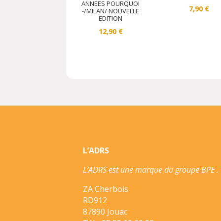
ANNEES POURQUOI
7,90
€
-/MILAN/ NOUVELLE
EDITION
12,90
€
L’ADRS
L’ADRS est une marque du groupe BPE .
ZA Cherbois
RD912
87890 Jouac