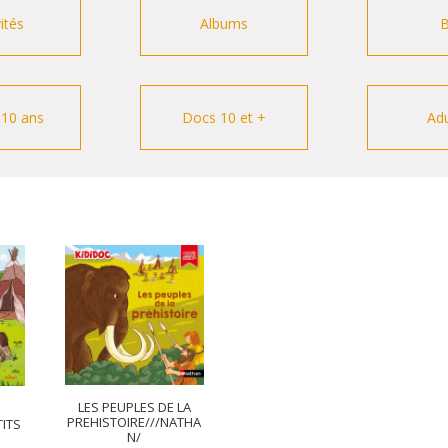
vités
Albums
-10 ans
Docs 10 et +
Adu
LES PEUPLES DE LA
PREHISTOIRE///NATHA
ITS
N/