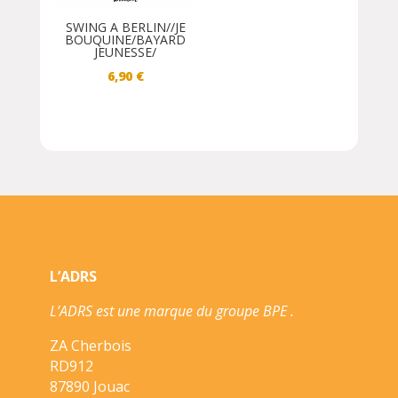
SWING A BERLIN//JE
BOUQUINE/BAYARD
JEUNESSE/
6,90
€
L’ADRS
L’ADRS est une marque du groupe BPE .
ZA Cherbois
RD912
87890 Jouac