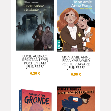
LUCIE AUBRAC,
MON AMIE ANNE
RESISTANTE//FJ
FRANK//BAYARD
POCHE/FLAM
POCHE+/BAYARD
JEUNESSE/
JEUNESSE/
6,20
€
6,90
€