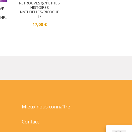
RETROUVES !)//PETITES
HISTOIRES
IVE
NATURELLES/RICOCHE
T/
ONFL
17,00
€
Mieux nous connaître
Contact