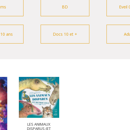
ums
BD
Eveil 
-10 ans
Docs 10 et +
Adu
LES ANIMAUX
DISPARUS (ET