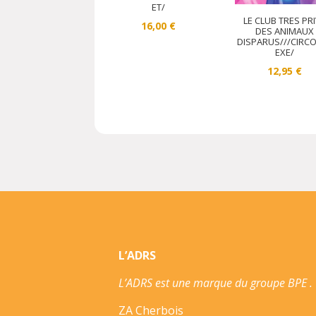
ET/
LE CLUB TRES PR
16,00
€
DES ANIMAUX
DISPARUS///CIRC
EXE/
12,95
€
L’ADRS
L’ADRS est une marque du groupe BPE .
ZA Cherbois