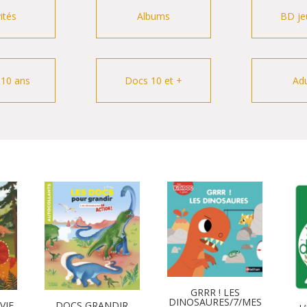
vités
Albums
BD je
-10 ans
Docs 10 et +
Adu
GRRR ! LES
DINOSAURES/7/MES
VIE
DOCS GRANDIR