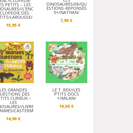
’ENCYCLOPEDIE
DINOSAURES/06/QU
ES PETITS – LES
ESTIONS-REPONSES
NOSAURES//L’ENC
5+/NATHAN/
CLOPEDIE DES
TITS/LAROUSSE/
7,90
€
15,95
€
LES GRANDES
LE T. REX//LES
UESTIONS DES
P’TITS DOCS
TITS CURIEUX –
+/MILAN/
LES
10,50
€
NOSAURES//LIVRE
ANIMES/CASTERM
14,90
€