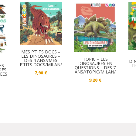
MES P’TITS DOCS –
LES DINOSAURES –
TOPIC – LES
DES 4 ANS//MES
DI
DINOSAURES EN
P’TITS DOCS/MILAN/
ES
T
QUESTIONS – DES 7
DES
ANS//TOPIC/MILAN/
7,90
€
NEES
9,20
€