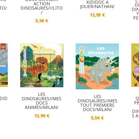
L
KIDIDOC A
ACTION
D
JOUER/NATHAN/
TO/
DINOSAURES///LITO
DI
/
Y
12,95
€
PE
5,90
€
LES
LES
IDID
Q
DINOSAURES//MES
DINOSAURES//MES
PE
DOCS
TOUT PREMIERS
ANIMES/MILAN/
DOCS/MILAN/
DI
13,90
€
S 
5,50
€