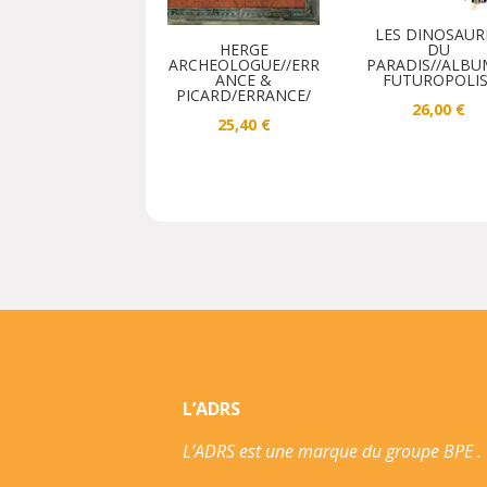
LES DINOSAUR
DU
HERGE
PARADIS//ALBU
ARCHEOLOGUE//ERR
FUTUROPOLIS
ANCE &
PICARD/ERRANCE/
26,00
€
25,40
€
L’ADRS
L’ADRS est une marque du groupe BPE .