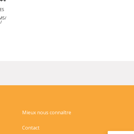
ES
MS/
/
Mieux nous connaître
Contact