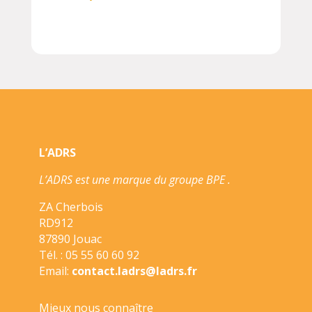
L’ADRS
L’ADRS est une marque du groupe BPE .
ZA Cherbois
RD912
87890 Jouac
Tél. : 05 55 60 60 92
Email:
contact.ladrs@ladrs.fr
Mieux nous connaître