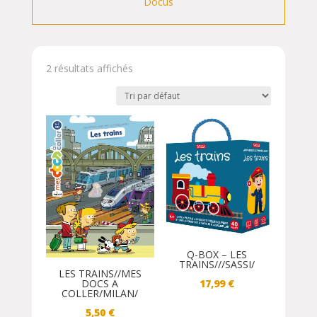
Docus
2 résultats affichés
Q-BOX – LES
TRAINS///SASSI/
LES TRAINS//MES
DOCS A
17,99
€
COLLER/MILAN/
5,50
€