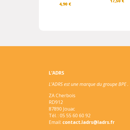
17,50
€
4,90
€
L’ADRS
L’ADRS est une marque du groupe BPE .
ZA Cherbois
RD912
87890 Jouac
Tél. : 05 55 60 60 92
Email:
contact.ladrs@ladrs.fr