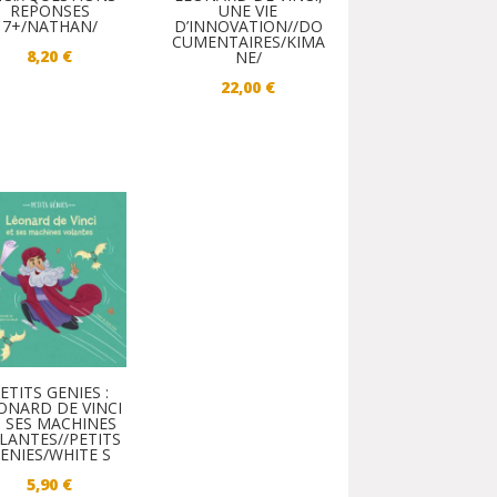
UNE VIE
REPONSES
D’INNOVATION//DO
7+/NATHAN/
CUMENTAIRES/KIMA
8,20
€
NE/
22,00
€
ETITS GENIES :
ONARD DE VINCI
T SES MACHINES
LANTES//PETITS
ENIES/WHITE S
5,90
€