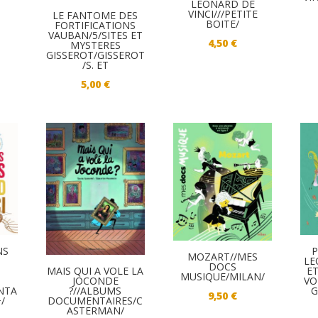
LEONARD DE
VINCI///PETITE
LE FANTOME DES
BOITE/
FORTIFICATIONS
VAUBAN/5/SITES ET
4,50
€
MYSTERES
GISSEROT/GISSEROT
/S. ET
5,00
€
NS
P
MOZART//MES
LE
DOCS
MAIS QUI A VOLE LA
E
MUSIQUE/MILAN/
JOCONDE
E
VO
?//ALBUMS
NTA
G
9,50
€
DOCUMENTAIRES/C
+/
ASTERMAN/