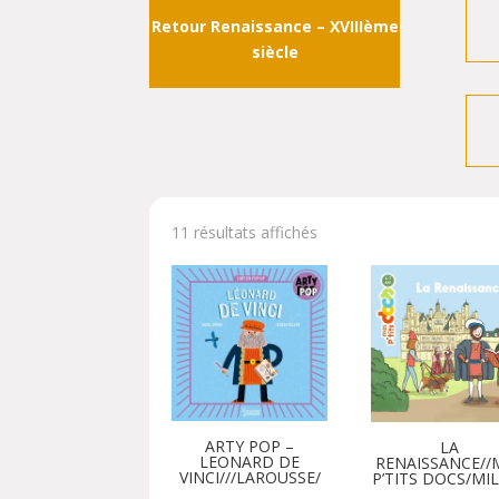
Retour
Renaissance – XVIIIème
siècle
11 résultats affichés
ARTY POP –
LA
LEONARD DE
RENAISSANCE//
VINCI///LAROUSSE/
P’TITS DOCS/MI